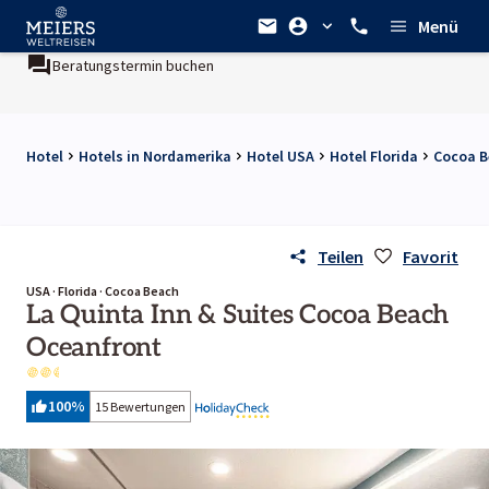
Menü
Beratungstermin buchen
Hotel
Hotels in Nordamerika
Hotel USA
Hotel Florida
Cocoa B
Teilen
Favorit
USA · Florida · Cocoa Beach
La Quinta Inn & Suites Cocoa Beach
Oceanfront
100
%
15 Bewertungen