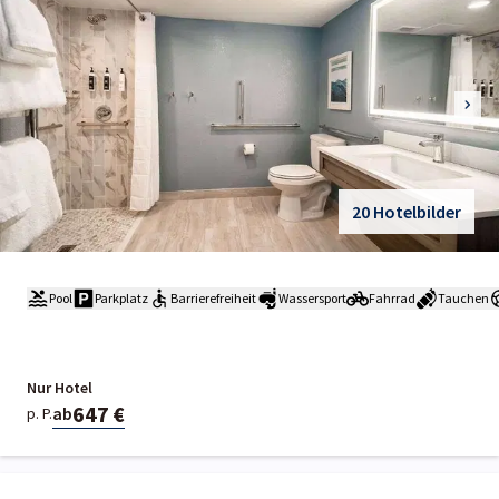
20 Hotelbilder
Pool
Parkplatz
Barrierefreiheit
Wassersport
Fahrrad
Tauchen
Nur Hotel
647 €
ab
p. P.