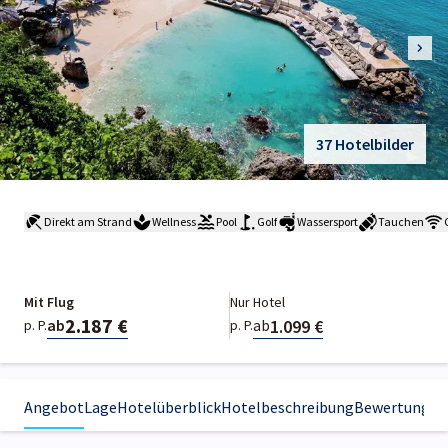
37 Hotelbilder
Direkt am Strand
Wellness
Pool
Golf
Wassersport
Tauchen
Mit Flug
Nur Hotel
2.187 €
1.099 €
ab
ab
p. P.
p. P.
Angebot
Lage
Hotelüberblick
Hotelbeschreibung
Bewertungen