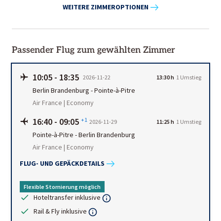
WEITERE ZIMMEROPTIONEN
Passender Flug zum gewählten Zimmer
10:05
-
18:35
2026-11-22
13:30 h
1
Umstieg
Berlin Brandenburg
-
Pointe-à-Pitre
Air France | Economy
16:40
-
09:05
+1
2026-11-29
11:25 h
1
Umstieg
Pointe-à-Pitre
-
Berlin Brandenburg
Air France | Economy
FLUG- UND GEPÄCKDETAILS
Flexible Stornierung möglich
Hoteltransfer inklusive
Rail & Fly inklusive