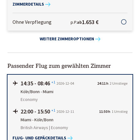
ZIMMERDETAILS
1.653 €
Ohne Verpflegung
p.P.
ab
WEITERE ZIMMEROPTIONEN
Passender Flug zum gewählten Zimmer
14:35
-
08:46
+1
2026-12-04
24:11 h
2 Umstiege
Köln/Bonn
-
Miami
Economy
22:00
-
15:50
+1
2026-12-11
11:50 h
1
Umstieg
Miami
-
Köln/Bonn
British Airways | Economy
FLUG- UND GEPÄCKDETAILS