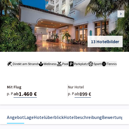
13 Hotelbilder
Direkt am Strand
Wellness
Pool
Parkplatz
Sport
Tennis
Mit Flug
Nur Hotel
1.460 €
899 €
ab
ab
p. P.
p. P.
Angebot
Lage
Hotelüberblick
Hotelbeschreibung
Bewertungen