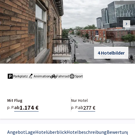
4 Hotelbilder
Parkplatz
Animation
Fahrrad
Sport
Mit Flug
Nur Hotel
1.174 €
277 €
ab
ab
p. P.
p. P.
Angebot
Lage
Hotelüberblick
Hotelbeschreibung
Bewertungen