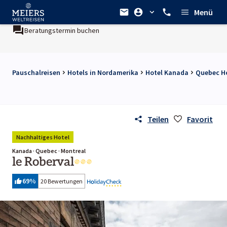
Menü
Beratungstermin buchen
Pauschalreisen
Hotels in Nordamerika
Hotel Kanada
Quebec H
Teilen
Favorit
Nachhaltiges Hotel
Kanada · Quebec · Montreal
le Roberval
69
%
20 Bewertungen