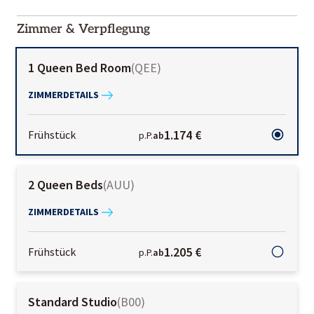
2000-
01-02
Zimmer & Verpflegung
1 Queen Bed Room
(
QEE
)
ZIMMERDETAILS
1.174 €
Frühstück
p.P.
ab
2 Queen Beds
(
AUU
)
ZIMMERDETAILS
1.205 €
Frühstück
p.P.
ab
Standard Studio
(
B00
)