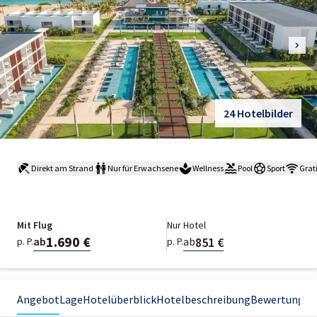
24 Hotelbilder
Direkt am Strand
Nur für Erwachsene
Wellness
Pool
Sport
Grat
Mit Flug
Nur Hotel
1.690 €
851 €
ab
ab
p. P.
p. P.
Angebot
Lage
Hotelüberblick
Hotelbeschreibung
Bewertungen