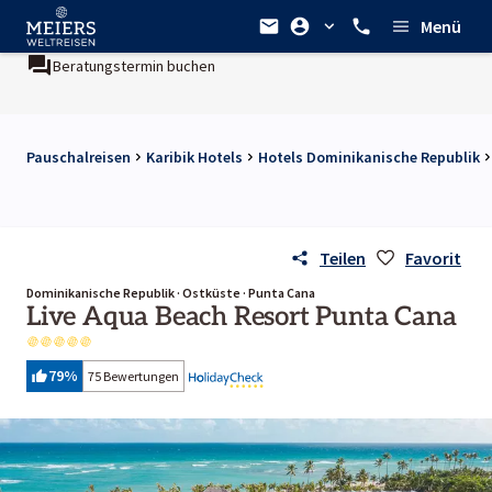
Menü
atungstermin buchen
Ein Unternehmen der
REWE Group
Pauschalreisen
Karibik Hotels
Hotels Dominikanische Republik
Teilen
Favorit
Dominikanische Republik · Ostküste · Punta Cana
Live Aqua Beach Resort Punta Cana
79
%
75 Bewertungen