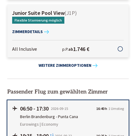
Junior Suite Pool View
(
J1P
)
Flexible Stornierung möglich
ZIMMERDETAILS
1.746 €
All Inclusive
p.P.
ab
WEITERE ZIMMEROPTIONEN
Passender Flug zum gewählten Zimmer
06:50
-
17:30
2026-09-15
16:40 h
1
Umstieg
Berlin Brandenburg
-
Punta Cana
Eurowings | Economy
19:35
-
18:00
+1
2026-09-22
16:25 h
1
Umstieg