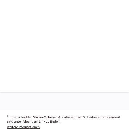
1
Infos zu flexiblen Storno-Optionen & umfassendem Sicherheitsmanagement
sind unter folgendem Link zu finden.
Weitere Informationen