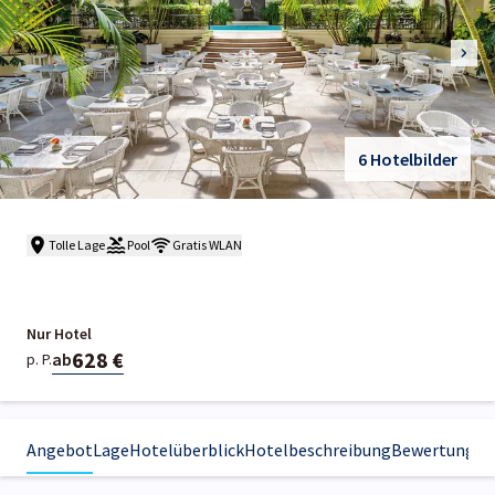
6 Hotelbilder
Tolle Lage
Pool
Gratis WLAN
Nur Hotel
628 €
ab
p. P.
Angebot
Lage
Hotelüberblick
Hotelbeschreibung
Bewertungen