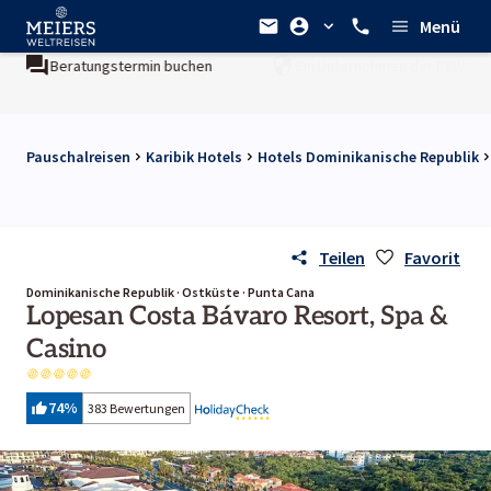
Menü
uchen
Ein Unternehmen der
REWE Group
Pauschalreisen
Karibik Hotels
Hotels Dominikanische Republik
Teilen
Favorit
Dominikanische Republik · Ostküste · Punta Cana
Lopesan Costa Bávaro Resort, Spa &
Casino
74
%
383 Bewertungen