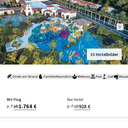
33 Hotelbilder
Direkt am Strand
Familienfreundlich
Wellness
Pool
Golf
Wasse
Mit Flug
Nur Hotel
1.764 €
928 €
ab
ab
p. P.
p. P.