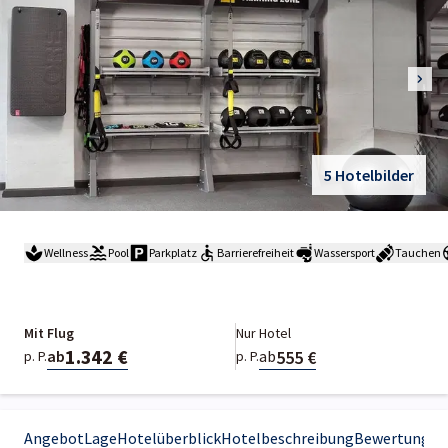
5 Hotelbilder
Wellness
Pool
Parkplatz
Barrierefreiheit
Wassersport
Tauchen
Mit Flug
Nur Hotel
1.342 €
555 €
ab
ab
p. P.
p. P.
Angebot
Lage
Hotelüberblick
Hotelbeschreibung
Bewertungen