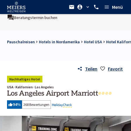
Menü
Beratungstermin buchen
Pauschalreisen
Hotels in Nordamerika
Hotel USA
Hotel Kalifor
Teilen
Favorit
Nachhaltiges Hotel
USA · Kalifornien · Los Angeles
Los Angeles Airport Marriott
94
%
268 Bewertungen