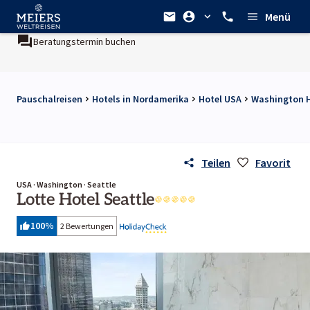
Menü
Beratungstermin buchen
Pauschalreisen
Hotels in Nordamerika
Hotel USA
Washington H
Teilen
Favorit
USA · Washington · Seattle
Lotte Hotel Seattle
100
%
2 Bewertungen