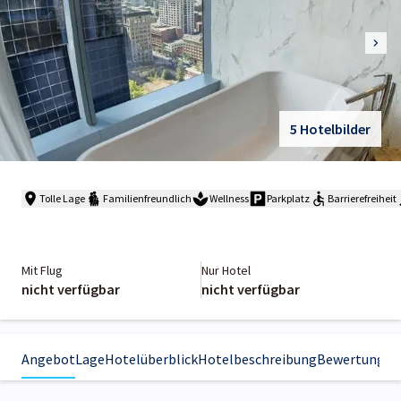
5 Hotelbilder
Tolle Lage
Familienfreundlich
Wellness
Parkplatz
Barrierefreiheit
Mit Flug
Nur Hotel
nicht verfügbar
nicht verfügbar
Angebot
Lage
Hotelüberblick
Hotelbeschreibung
Bewertungen