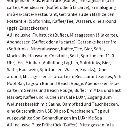
Vollpension Plus: Frühstück (Buffet), Mittagessen (à la
carte), Abendessen (Buffet oder à la carte), Ermäßigung
im à-la-carte-Restaurant, Getränke zu den Mahlzeiten
kostenfrei (Softdrinks, Kaffee/Tee, Wasser), dine around
(ggfs. Zusatzkosten)
All Inclusive: Frühstück (Buffet), Mittagessen (à la carte),
Abendessen (Buffet oder à la carte), Getränke kostenfrei
(Softdrinks, Mineralwasser, Kaffee/Tee, Bier, Säfte,
Mocktails, Hauswein, Cocktails, Sekt, Spirituosen, 11-0
Uhr), Eis, Minibar (Auffüllung täglich, Softdrinks, Bier,
Säfte, Hauswein, Spirituosen, Wasser, Snacks), Dine-
around, Mittagessen à-la-carte im Restaurant Senses, Veli
Pool Bar, Lagoon Bar und Beach Rouge. Abendessen à-la-
carte im Senses und Beach Rouge, Buffet im MIXE und East
Market; Kaffee und Kuchen im Café LUX*, Zugang zum
Wellnessbereich mit Sauna, Dampfbad und Tauchbecken,
eine Gutschrift von USD 30 pro Erwachsenen/Tag auf
ausgewählte Spa-Behandlungen im LUX* Me Spa
All Inclusive Plus: Frühstück (Buffet), Mittagessen (à la