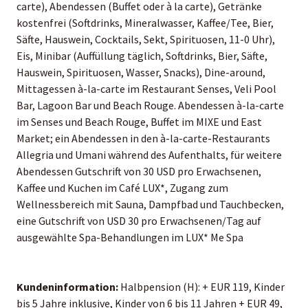
carte), Abendessen (Buffet oder à la carte), Getränke
kostenfrei (Softdrinks, Mineralwasser, Kaffee/Tee, Bier,
Säfte, Hauswein, Cocktails, Sekt, Spirituosen, 11-0 Uhr),
Eis, Minibar (Auffüllung täglich, Softdrinks, Bier, Säfte,
Hauswein, Spirituosen, Wasser, Snacks), Dine-around,
Mittagessen à-la-carte im Restaurant Senses, Veli Pool
Bar, Lagoon Bar und Beach Rouge. Abendessen à-la-carte
im Senses und Beach Rouge, Buffet im MIXE und East
Market; ein Abendessen in den à-la-carte-Restaurants
Allegria und Umani während des Aufenthalts, für weitere
Abendessen Gutschrift von 30 USD pro Erwachsenen,
Kaffee und Kuchen im Café LUX*, Zugang zum
Wellnessbereich mit Sauna, Dampfbad und Tauchbecken,
eine Gutschrift von USD 30 pro Erwachsenen/Tag auf
ausgewählte Spa-Behandlungen im LUX* Me Spa
Kundeninformation:
Halbpension (H): + EUR 119, Kinder
bis 5 Jahre inklusive, Kinder von 6 bis 11 Jahren + EUR 49,