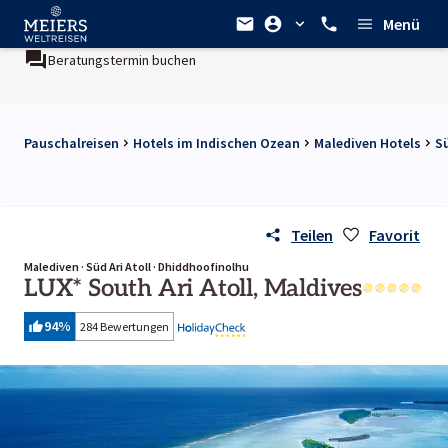
Menü
Beratungstermin buchen
Ein Unternehmen der
REWE Grou
Pauschalreisen
Hotels im Indischen Ozean
Malediven Hotels
S
Teilen
Favorit
Malediven · Süd Ari Atoll · Dhiddhoofinolhu
LUX* South Ari Atoll, Maldives
94
%
284 Bewertungen