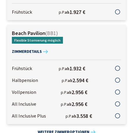
1.927 €
Frühstück
p.P.
ab
Beach Pavilion
(
BB1
)
Flexible Stornierung möglich
ZIMMERDETAILS
1.932 €
Frühstück
p.P.
ab
2.594 €
Halbpension
p.P.
ab
2.956 €
Vollpension
p.P.
ab
2.956 €
All Inclusive
p.P.
ab
3.558 €
All Inclusive Plus
p.P.
ab
WEITERE ZIMMEROPTIONEN