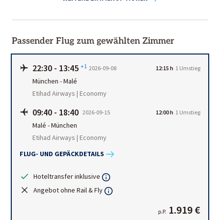
Passender Flug zum gewählten Zimmer
22:30
-
13:45
+1
2026-09-08
12:15 h
1
Umstieg
München
-
Malé
Etihad Airways | Economy
09:40
-
18:40
2026-09-15
12:00 h
1
Umstieg
Malé
-
München
Etihad Airways | Economy
FLUG- UND GEPÄCKDETAILS
Hoteltransfer inklusive
Angebot ohne Rail & Fly
1.919 €
p.P.