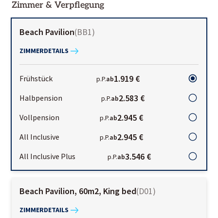
Zimmer & Verpflegung
Beach Pavilion
(
BB1
)
ZIMMERDETAILS
1.919 €
Frühstück
p.P.
ab
2.583 €
Halbpension
p.P.
ab
2.945 €
Vollpension
p.P.
ab
2.945 €
All Inclusive
p.P.
ab
3.546 €
All Inclusive Plus
p.P.
ab
Beach Pavilion, 60m2, King bed
(
D01
)
ZIMMERDETAILS