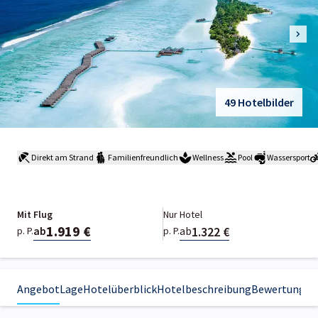
49 Hotelbilder
Direkt am Strand
Familienfreundlich
Wellness
Pool
Wassersport
Mit Flug
Nur Hotel
1.919 €
1.322 €
ab
ab
p. P.
p. P.
Angebot
Lage
Hotelüberblick
Hotelbeschreibung
Bewertungen