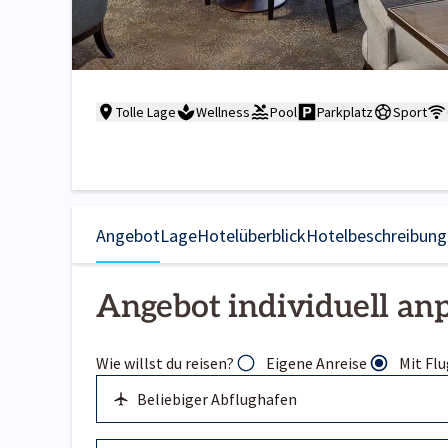
Tolle Lage
Wellness
Pool
Parkplatz
Sport
Angebot
Lage
Hotelüberblick
Hotelbeschreibung
Angebot individuell an
Wie willst du reisen?
Eigene Anreise
Mit Flu