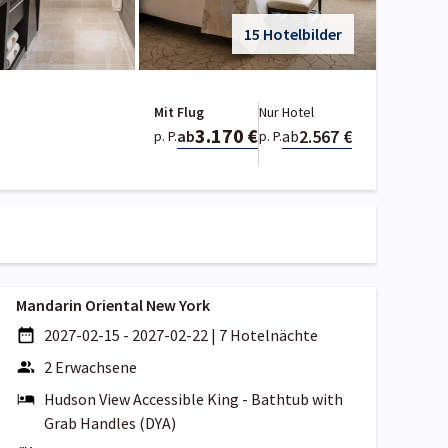
15 Hotelbilder
Mit Flug
Nur Hotel
3.170 €
2.567 €
ab
ab
p. P.
p. P.
Mandarin Oriental New York
2027-02-15 - 2027-02-22
|
7 Hotelnächte
2 Erwachsene
Hudson View Accessible King - Bathtub with
Grab Handles (DYA)