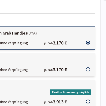
th Grab Handles
(
DYA
)
3.170 €
Ohne Verpflegung
p.P.
ab
3.170 €
Ohne Verpflegung
p.P.
ab
Flexible Stornierung möglich
3.913 €
Ohne Verpflegung
p.P.
ab