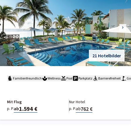
21 Hotelbilder
Familienfreundlich
Wellness
Pool
Parkplatz
Barrierefreiheit
Gol
Mit Flug
Nur Hotel
1.594 €
762 €
ab
ab
p. P.
p. P.