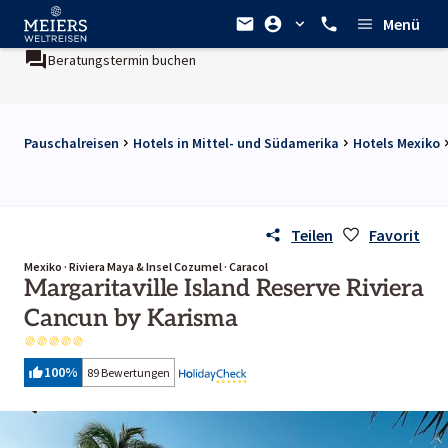
Menü
Beratungstermin buchen
Pauschalreisen
Hotels in Mittel- und Südamerika
Hotels Mexiko
Teilen
Favorit
Mexiko · Riviera Maya & Insel Cozumel · Caracol
Margaritaville Island Reserve Riviera
Cancun by Karisma
100
%
89 Bewertungen