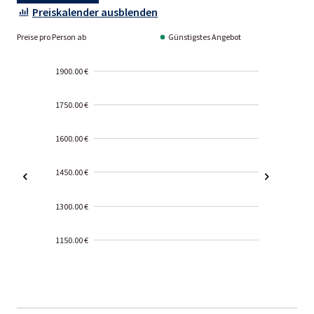
Preiskalender ausblenden
Preise pro Person ab
Günstigstes Angebot
1900.00 €
1750.00 €
1600.00 €
1450.00 €
1300.00 €
1150.00 €
2000-
01-02