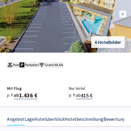
6 Hotelbilder
Pool
Parkplatz
Gratis WLAN
Mit Flug
Nur Hotel
1.436 €
415 €
ab
ab
p. P.
p. P.
Angebot
Lage
Hotelüberblick
Hotelbeschreibung
Bewertungen