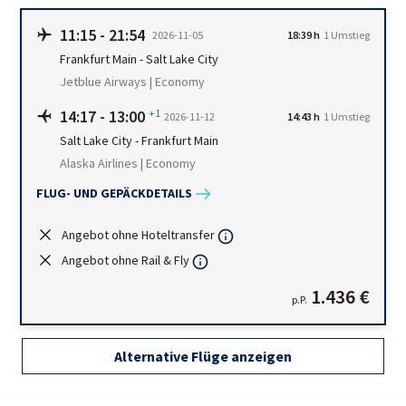
11:15
-
21:54
2026-11-05
18:39 h
1
Umstieg
Frankfurt Main
-
Salt Lake City
Jetblue Airways | Economy
14:17
-
13:00
+1
2026-11-12
14:43 h
1
Umstieg
Salt Lake City
-
Frankfurt Main
Alaska Airlines | Economy
FLUG- UND GEPÄCKDETAILS
Angebot ohne Hoteltransfer
Angebot ohne Rail & Fly
1.436 €
p.P.
Alternative Flüge anzeigen