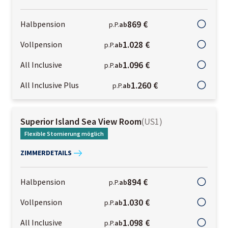
869 €
Halbpension
p.P.
ab
1.028 €
Vollpension
p.P.
ab
1.096 €
All Inclusive
p.P.
ab
1.260 €
All Inclusive Plus
p.P.
ab
Superior Island Sea View Room
(
US1
)
Flexible Stornierung möglich
ZIMMERDETAILS
894 €
Halbpension
p.P.
ab
1.030 €
Vollpension
p.P.
ab
1.098 €
All Inclusive
p.P.
ab