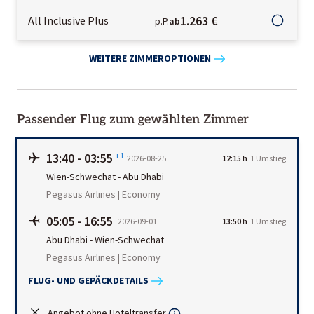
1.263 €
All Inclusive Plus
p.P.
ab
WEITERE ZIMMEROPTIONEN
Passender Flug zum gewählten Zimmer
13:40
-
03:55
+1
2026-08-25
12:15 h
1
Umstieg
Wien-Schwechat
-
Abu Dhabi
Pegasus Airlines | Economy
05:05
-
16:55
2026-09-01
13:50 h
1
Umstieg
Abu Dhabi
-
Wien-Schwechat
Pegasus Airlines | Economy
FLUG- UND GEPÄCKDETAILS
Angebot ohne Hoteltransfer