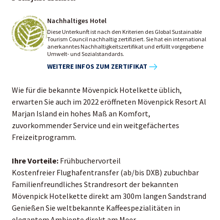
Nachhaltiges Hotel
Diese Unterkunft ist nach den Kriterien des Global Sustainable
Tourism Council nachhaltig zertifiziert. Sie hat ein international
anerkanntes Nachhaltigkeitszertifikat und erfüllt vorgegebene
Umwelt- und Sozialstandards.
WEITERE INFOS ZUM ZERTIFIKAT
Wie für die bekannte Mövenpick Hotelkette üblich,
erwarten Sie auch im 2022 eröffneten Mövenpick Resort Al
Marjan Island ein hohes Maß an Komfort,
zuvorkommender Service und ein weitgefächertes
Freizeitprogramm.
Ihre Vorteile:
Frühbuchervorteil
Kostenfreier Flughafentransfer (ab/bis DXB) zubuchbar
Familienfreundliches Strandresort der bekannten
Mövenpick Hotelkette direkt am 300m langen Sandstrand
Genießen Sie weltbekannte Kaffeespezialitäten in
elegantem Ambiente direkt am Meer