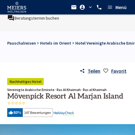
Menü
Beratungstermin buchen
Ein Unternehmen der
REWE Group
Pauschalreisen
Hotels im Orient
Hotel Vereinigte Arabische Emi
Teilen
Favorit
Nachhaltiges Hotel
Vereinigte Arabische Emirate · Ras Al Khaimah · Ras al Khaimah
Mövenpick Resort Al Marjan Island
80
%
147 Bewertungen