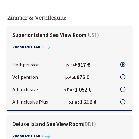
2000-
01-02
Zimmer & Verpflegung
Superior Island Sea View Room
(
US1
)
ZIMMERDETAILS
817 €
Halbpension
p.P.
ab
976 €
Vollpension
p.P.
ab
1.052 €
All Inclusive
p.P.
ab
1.216 €
All Inclusive Plus
p.P.
ab
Deluxe Island Sea View Room
(
DD1
)
ZIMMERDETAILS