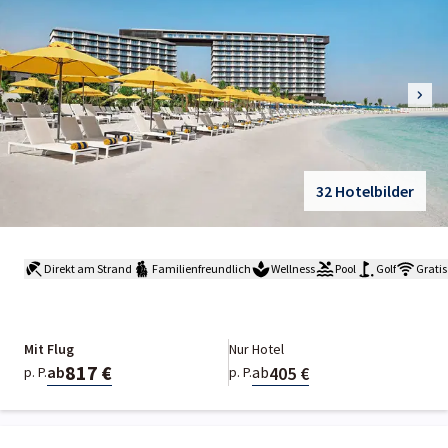
32 Hotelbilder
Direkt am Strand
Familienfreundlich
Wellness
Pool
Golf
Grati
Mit Flug
Nur Hotel
817 €
405 €
ab
ab
p. P.
p. P.