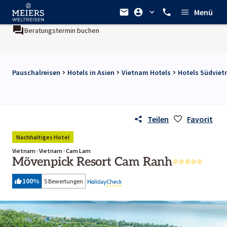
Menü
 buchen
Ein Unternehmen der
REWE Group
Pauschalreisen
Hotels in Asien
Vietnam Hotels
Hotels Südvie
Teilen
Favorit
Nachhaltiges Hotel
Vietnam · Vietnam · Cam Lam
Mövenpick Resort Cam Ranh
100
%
5 Bewertungen