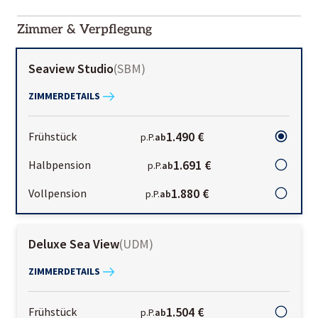
2000-
01-02
Zimmer & Verpflegung
Seaview Studio
(
SBM
)
ZIMMERDETAILS
1.490 €
Frühstück
p.P.
ab
1.691 €
Halbpension
p.P.
ab
1.880 €
Vollpension
p.P.
ab
Deluxe Sea View
(
UDM
)
ZIMMERDETAILS
1.504 €
Frühstück
p.P.
ab