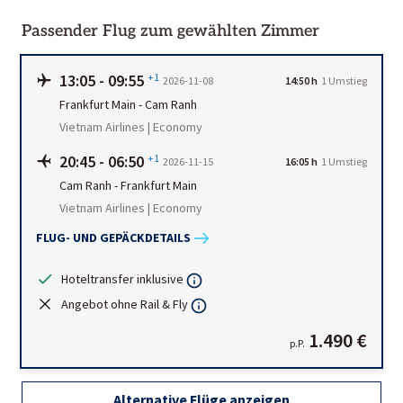
Passender Flug zum gewählten Zimmer
13:05
-
09:55
+1
2026-11-08
14:50 h
1
Umstieg
Frankfurt Main
-
Cam Ranh
Vietnam Airlines | Economy
20:45
-
06:50
+1
2026-11-15
16:05 h
1
Umstieg
Cam Ranh
-
Frankfurt Main
Vietnam Airlines | Economy
FLUG- UND GEPÄCKDETAILS
Hoteltransfer inklusive
Angebot ohne Rail & Fly
1.490 €
p.P.
Alternative Flüge anzeigen