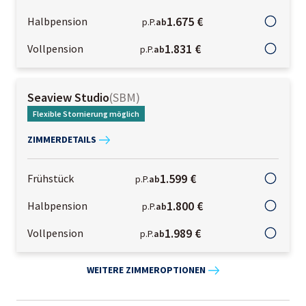
1.675 €
Halbpension
p.P.
ab
1.831 €
Vollpension
p.P.
ab
Seaview Studio
(
SBM
)
Flexible Stornierung möglich
ZIMMERDETAILS
1.599 €
Frühstück
p.P.
ab
1.800 €
Halbpension
p.P.
ab
1.989 €
Vollpension
p.P.
ab
WEITERE ZIMMEROPTIONEN