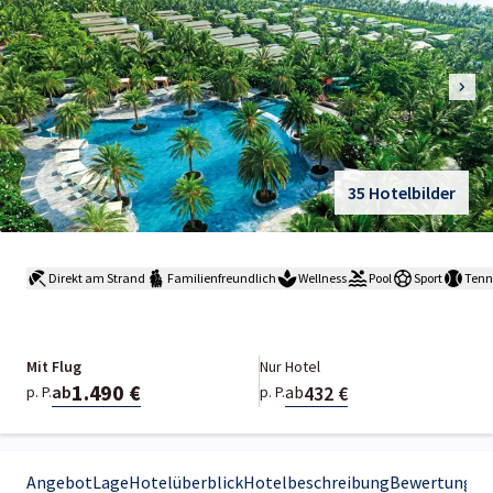
35 Hotelbilder
Direkt am Strand
Familienfreundlich
Wellness
Pool
Sport
Tenn
Mit Flug
Nur Hotel
1.490 €
432 €
ab
ab
p. P.
p. P.
Angebot
Lage
Hotelüberblick
Hotelbeschreibung
Bewertungen