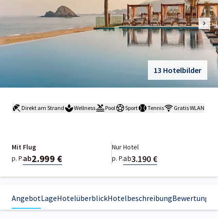
13 Hotelbilder
Direkt am Strand
Wellness
Pool
Sport
Tennis
Gratis WLAN
Mit Flug
Nur Hotel
2.999 €
3.190 €
ab
ab
p. P.
p. P.
Angebot
Lage
Hotelüberblick
Hotelbeschreibung
Bewertungen