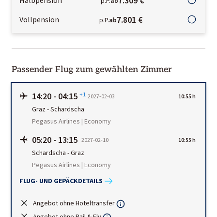
7.309 €
p.P.
ab
7.801 €
Vollpension
p.P.
ab
Passender Flug zum gewählten Zimmer
14:20
-
04:15
+1
2027-02-03
10:55 h
Graz
-
Schardscha
Pegasus Airlines | Economy
05:20
-
13:15
2027-02-10
10:55 h
Schardscha
-
Graz
Pegasus Airlines | Economy
FLUG- UND GEPÄCKDETAILS
Angebot ohne Hoteltransfer
Angebot ohne Rail & Fly