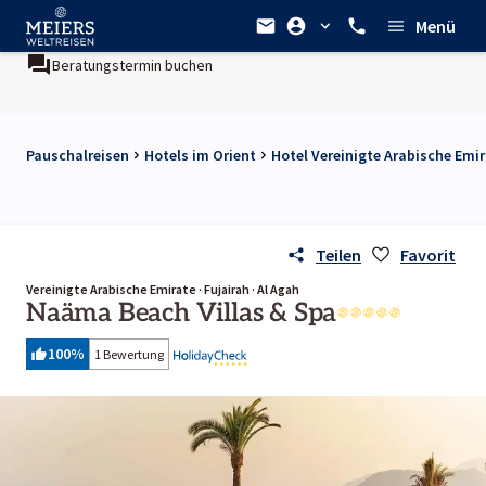
Menü
Beratungstermin buchen
Pauschalreisen
Hotels im Orient
Hotel Vereinigte Arabische Emi
Teilen
Favorit
Vereinigte Arabische Emirate · Fujairah · Al Agah
Naäma Beach Villas & Spa
100
%
1 Bewertung