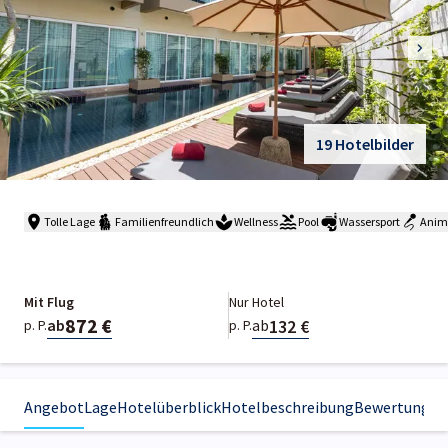
19 Hotelbilder
Tolle Lage
Familienfreundlich
Wellness
Pool
Wassersport
Anim
Mit Flug
Nur Hotel
872 €
132 €
ab
ab
p. P.
p. P.
Angebot
Lage
Hotelüberblick
Hotelbeschreibung
Bewertungen