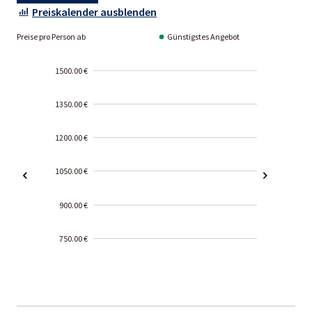
Preiskalender ausblenden
Preise pro Person ab
Günstigstes Angebot
1500.00 €
1350.00 €
1200.00 €
1050.00 €
900.00 €
750.00 €
2000-
01-02