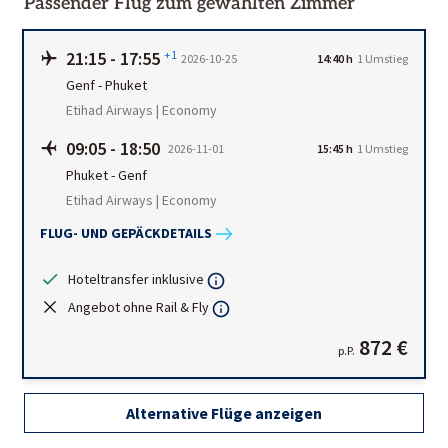
Passender Flug zum gewählten Zimmer
21:15
-
17:55
+1
2026-10-25
14:40 h
1
Umstieg
Genf
-
Phuket
Etihad Airways | Economy
09:05
-
18:50
2026-11-01
15:45 h
1
Umstieg
Phuket
-
Genf
Etihad Airways | Economy
FLUG- UND GEPÄCKDETAILS
Hoteltransfer inklusive
Angebot ohne Rail & Fly
872 €
p.P.
Alternative Flüge anzeigen