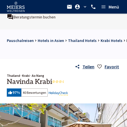
Menü
termin buchen
Ein Unternehmen der
REWE Group
Pauschalreisen
Hotels in Asien
Thailand Hotels
Krabi Hotels
Teilen
Favorit
Thailand · Krabi · Ao Nang
Navinda Krabi
97
%
40 Bewertungen