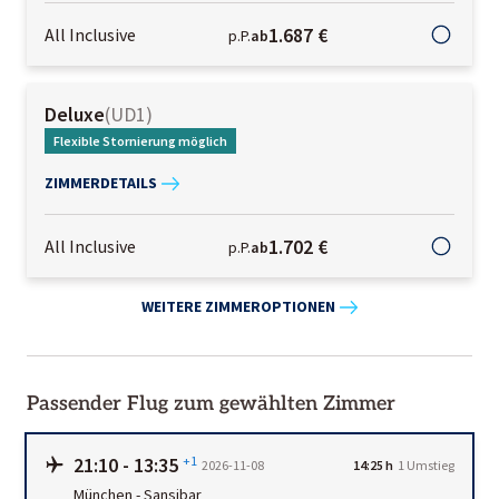
1.687 €
All Inclusive
p.P.
ab
Deluxe
(
UD1
)
Flexible Stornierung möglich
ZIMMERDETAILS
1.702 €
All Inclusive
p.P.
ab
WEITERE ZIMMEROPTIONEN
Passender Flug zum gewählten Zimmer
21:10
-
13:35
+1
2026-11-08
14:25 h
1
Umstieg
München
-
Sansibar