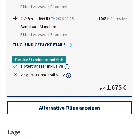
Etihad Airways | Economy
17:55
-
06:00
+1
2026-11-15
14:05 h
1
Umstieg
Sansibar
-
München
Etihad Airways | Economy
FLUG- UND GEPÄCKDETAILS
Flexible Stornierung möglich
Hoteltransfer inklusive
Angebot ohne Rail & Fly
1.675 €
p.P.
Alternative Flüge anzeigen
Lage