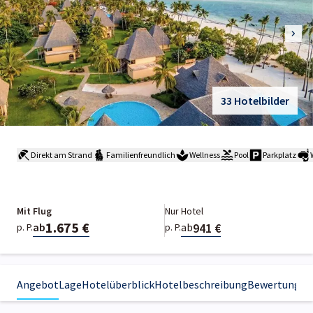
33 Hotelbilder
Direkt am Strand
Familienfreundlich
Wellness
Pool
Parkplatz
Mit Flug
Nur Hotel
1.675 €
941 €
ab
ab
p. P.
p. P.
Angebot
Lage
Hotelüberblick
Hotelbeschreibung
Bewertungen