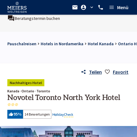
Menü
Beratungstermin buchen
Pauschalreisen
Hotels in Nordamerika
Hotel Kanada
Ontario H
Teilen
Favorit
Nachhaltiges Hotel
Kanada · Ontario · Toronto
Novotel Toronto North York Hotel
95
%
14 Bewertungen