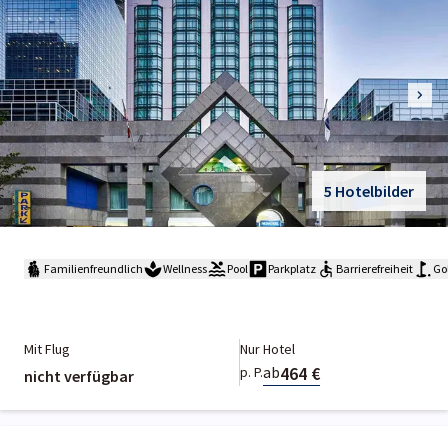
5 Hotelbilder
Familienfreundlich
Wellness
Pool
Parkplatz
Barrierefreiheit
Gol
Mit Flug
Nur Hotel
464 €
ab
p. P.
nicht verfügbar