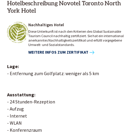
Hotelbeschreibung Novotel Toronto North
York Hotel
Nachhaltiges Hotel
Diese Unterkunft ist nach den Kriterien des Global Sustainable
Tourism Council nachhaltig zertifiziert. Sie hat ein international
anerkanntes Nachhaltigkeitszertifikat und erfüllt vorgegebene
Umwelt- und Sozialstandards.
WEITERE INFOS ZUM ZERTIFIKAT
Lage:
- Entfernung zum Golfplatz: weniger als 5 km
Ausstattung:
- 24 Stunden-Rezeption
- Aufzug
- Internet
- WLAN
- Konferenzraum