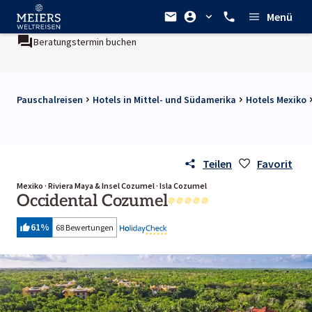
Menü
Beratungstermin buchen
Pauschalreisen
Hotels in Mittel- und Südamerika
Hotels Mexiko
Teilen
Favorit
Mexiko · Riviera Maya & Insel Cozumel · Isla Cozumel
Occidental Cozumel
61
%
68 Bewertungen