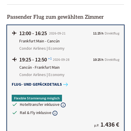
Passender Flug zum gewählten Zimmer
12:00
-
16:25
2026-09-21
11:25 h
Direktflug
Frankfurt Main
-
Cancún
Condor Airlines | Economy
19:25
-
12:50
+1
2026-09-28
10:25 h
Direktflug
Cancún
-
Frankfurt Main
Condor Airlines | Economy
FLUG- UND GEPÄCKDETAILS
Flexible Stornierung möglich
Hoteltransfer inklusive
Rail & Fly inklusive
1.436 €
p.P.