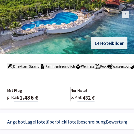
14 Hotelbilder
Direkt am Strand
Familienfreundlich
Wellness
Pool
Wassersport
Mit Flug
Nur Hotel
1.436 €
482 €
ab
ab
p. P.
p. P.
Angebot
Lage
Hotelüberblick
Hotelbeschreibung
Bewertungen