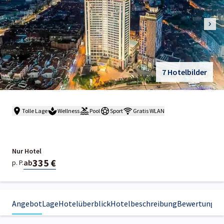
7 Hotelbilder
Tolle Lage
Wellness
Pool
Sport
Gratis WLAN
Nur Hotel
335 €
ab
p. P.
Angebot
Lage
Hotelüberblick
Hotelbeschreibung
Bewertungen