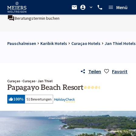
Menü
n buchen
Ein Unternehmen der
REWE Group
Pauschalreisen
Karibik Hotels
Curaçao Hotels
Jan Thiel Hotels
Teilen
Favorit
Curaçao · Curaçao · Jan Thiel
Papagayo Beach Resort
100
%
51 Bewertungen