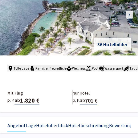
36 Hotelbilder
Tolle Lage
Familienfreundlich
Wellness
Pool
Wassersport
Tauc
Mit Flug
Nur Hotel
1.820 €
701 €
ab
ab
p. P.
p. P.
Angebot
Lage
Hotelüberblick
Hotelbeschreibung
Bewertungen