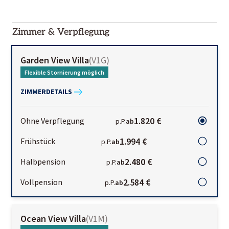
2000-
01-02
Zimmer & Verpflegung
Garden View Villa
(
V1G
)
Flexible Stornierung möglich
ZIMMERDETAILS
1.820 €
Ohne Verpflegung
p.P.
ab
1.994 €
Frühstück
p.P.
ab
2.480 €
Halbpension
p.P.
ab
2.584 €
Vollpension
p.P.
ab
Ocean View Villa
(
V1M
)