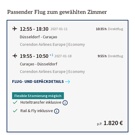
Passender Flug zum gewählten Zimmer
12:55
-
18:30
2027-01-11
10:35 h
Direktflug
Düsseldorf
-
Curaçao
Corendon Airlines Europe | Economy
19:55
-
10:50
+1
2027-01-18
9:55 h
Direktflug
Curaçao
-
Düsseldorf
Corendon Airlines Europe | Economy
FLUG- UND GEPÄCKDETAILS
Flexible Stornierung möglich
Hoteltransfer inklusive
Rail & Fly inklusive
1.820 €
p.P.