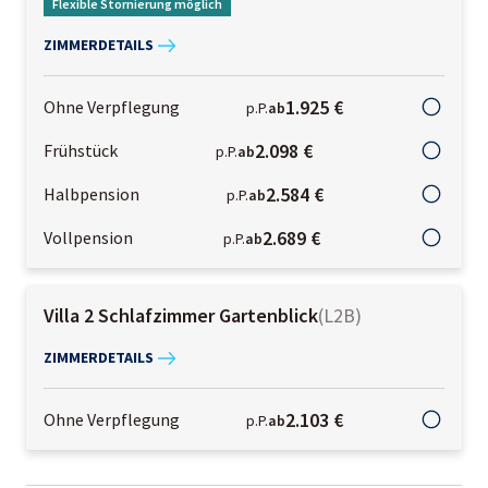
Flexible Stornierung möglich
ZIMMERDETAILS
1.925 €
Ohne Verpflegung
p.P.
ab
2.098 €
Frühstück
p.P.
ab
2.584 €
Halbpension
p.P.
ab
2.689 €
Vollpension
p.P.
ab
Villa 2 Schlafzimmer Gartenblick
(
L2B
)
ZIMMERDETAILS
2.103 €
Ohne Verpflegung
p.P.
ab