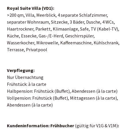
Royal Suite Villa (VD1):
>200 qm, Villa, Meerblick, 4 separate Schlafzimmer,
separater Wohnraum, Sitzecke, 3 Bäder, Dusche, 4 WCs,
Haartrockner, Parkett, Klimaanlage, Safe, TV (Kabel-TV),
Küche, Essecke, Gas-/E-Herd, Geschirrspüler,
Wasserkocher, Mikrowelle, Kaffeemaschine, Kühlschrank,
Terrasse, Privatpool
Verpflegung:
Nur Übernachtung
Frühstück: à la carte
Halbpension: Frühstück (Buffet), Abendessen (à la carte)
Vollpension: Frühstück (Buffet), Mittagessen (à la carte),
Abendessen (à la carte)
Kundeninformation:
Frühbucher
(gültig für V1G & V1M)
: