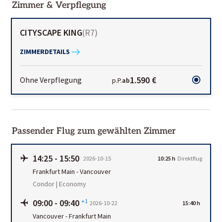
Zimmer & Verpflegung
CITYSCAPE KING
(
R7
)
ZIMMERDETAILS
1.590 €
Ohne Verpflegung
p.P.
ab
Passender Flug zum gewählten Zimmer
14:25
-
15:50
2026-10-15
10:25 h
Direktflug
Frankfurt Main
-
Vancouver
Condor | Economy
09:00
-
09:40
+1
2026-10-22
15:40 h
Vancouver
-
Frankfurt Main