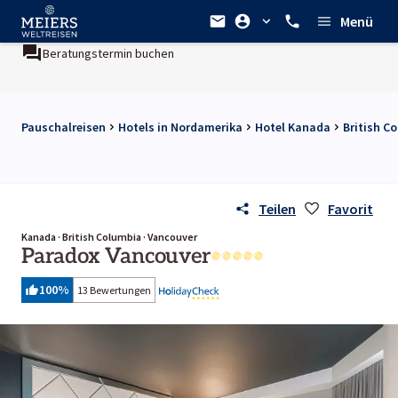
Menü
Beratungstermin buchen
Pauschalreisen
Hotels in Nordamerika
Hotel Kanada
British C
Teilen
Favorit
Kanada · British Columbia · Vancouver
Paradox Vancouver
100
%
13 Bewertungen