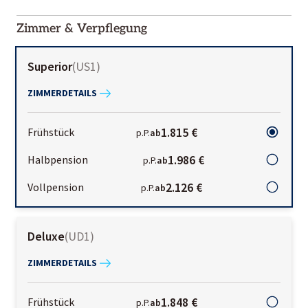
2000-
01-02
Zimmer & Verpflegung
Superior
(
US1
)
ZIMMERDETAILS
1.815 €
Frühstück
p.P.
ab
1.986 €
Halbpension
p.P.
ab
2.126 €
Vollpension
p.P.
ab
Deluxe
(
UD1
)
ZIMMERDETAILS
1.848 €
Frühstück
p.P.
ab