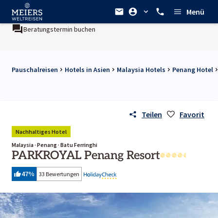
Menü
Beratungstermin buchen
Pauschalreisen
Hotels in Asien
Malaysia Hotels
Penang Hotel
Teilen
Favorit
Nachhaltiges Hotel
Malaysia · Penang · Batu Ferringhi
PARKROYAL Penang Resort
47
%
33 Bewertungen