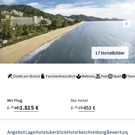
17 Hotelbilder
Direkt am Strand
Familienfreundlich
Wellness
Pool
Sport
Tenn
Mit Flug
Nur Hotel
1.815 €
453 €
ab
ab
p. P.
p. P.
Angebot
Lage
Hotelüberblick
Hotelbeschreibung
Bewertungen