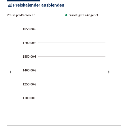
Preiskalender ausblenden
Preise pro Person ab
Günstigstes Angebot
1850.00 €
1700.00 €
1550.00 €
1400.00 €
1250.00 €
1100.00 €
2000-
01-02