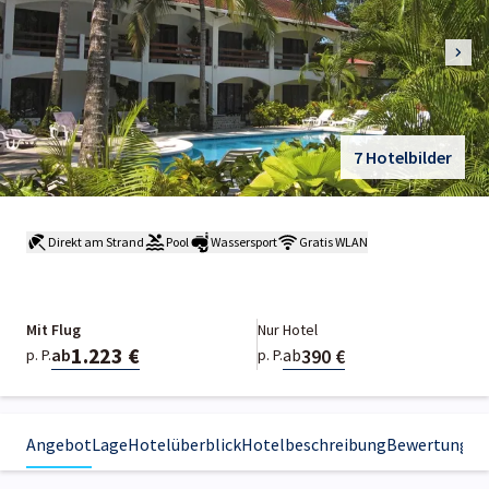
7 Hotelbilder
Direkt am Strand
Pool
Wassersport
Gratis WLAN
Mit Flug
Nur Hotel
1.223 €
390 €
ab
ab
p. P.
p. P.
Angebot
Lage
Hotelüberblick
Hotelbeschreibung
Bewertungen