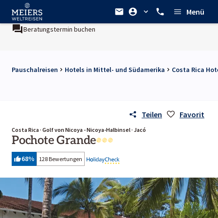
Menü
eratungstermin buchen
Ein Unternehmen der
REWE Group
Pauschalreisen
Hotels in Mittel- und Südamerika
Costa Rica Hot
Teilen
Favorit
Costa Rica · Golf von Nicoya - Nicoya-Halbinsel · Jacó
Pochote Grande
68
%
128 Bewertungen