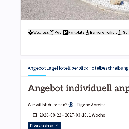
Wellness
Pool
Parkplatz
Barrierefreiheit
Gol
Angebot
Lage
Hotelüberblick
Hotelbeschreibung
Angebot individuell an
Wie willst du reisen?
Eigene Anreise
Filter anzeigen