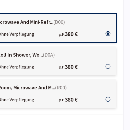
rowave And Mini-Refr...
(
D00
)
380 €
Ohne Verpflegung
p.P.
oll In Shower, Wo...
(
D0A
)
380 €
Ohne Verpflegung
p.P.
Room, Microwave And M...
(
R00
)
380 €
Ohne Verpflegung
p.P.