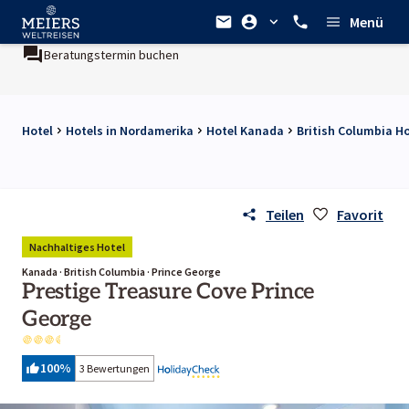
Menü
Beratungstermin buchen
Hotel
Hotels in Nordamerika
Hotel Kanada
British Columbia H
Teilen
Favorit
Nachhaltiges Hotel
Kanada · British Columbia · Prince George
Prestige Treasure Cove Prince
George
100
%
3 Bewertungen