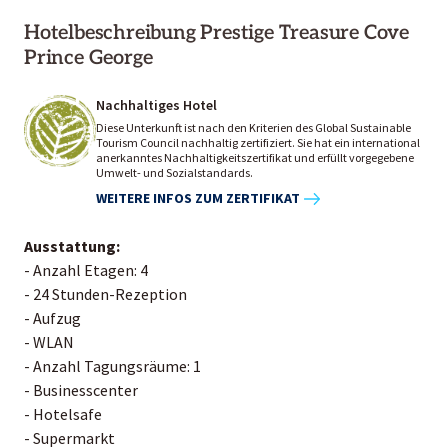
Hotelbeschreibung Prestige Treasure Cove
Prince George
Nachhaltiges Hotel
Diese Unterkunft ist nach den Kriterien des Global Sustainable
Tourism Council nachhaltig zertifiziert. Sie hat ein international
anerkanntes Nachhaltigkeitszertifikat und erfüllt vorgegebene
Umwelt- und Sozialstandards.
WEITERE INFOS ZUM ZERTIFIKAT
Ausstattung:
- Anzahl Etagen: 4
- 24 Stunden-Rezeption
- Aufzug
- WLAN
- Anzahl Tagungsräume: 1
- Businesscenter
- Hotelsafe
- Supermarkt