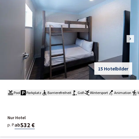
15 Hotelbilder
Pool
Parkplatz
Barrierefreiheit
Golf
Wintersport
Animation
Nur Hotel
532 €
ab
p. P.