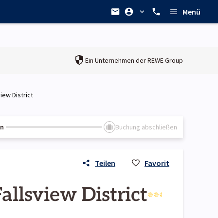
Menü
Ein Unternehmen der
REWE Group
iew District
en
Buchung abschließen
Teilen
Favorit
llsview District