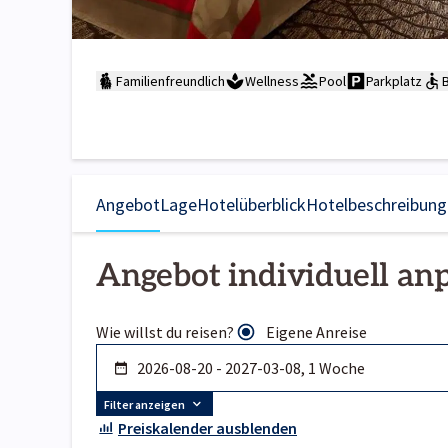
Familienfreundlich
Wellness
Pool
Parkplatz
B
Angebot
Lage
Hotelüberblick
Hotelbeschreibung
Angebot individuell an
Wie willst du reisen?
Eigene Anreise
Filter anzeigen
Preiskalender ausblenden