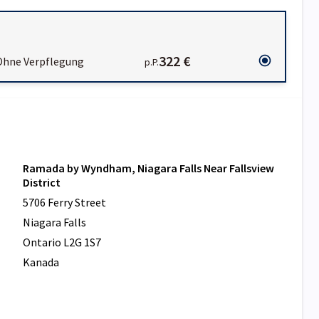
322 €
Ohne Verpflegung
p.P.
Ramada by Wyndham, Niagara Falls Near Fallsview
District
5706 Ferry Street
Niagara Falls
Ontario L2G 1S7
Kanada