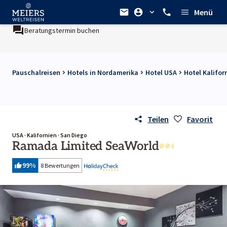
Menü
Beratungstermin buchen
Pauschalreisen
Hotels in Nordamerika
Hotel USA
Hotel Kalifor
Teilen
Favorit
USA · Kalifornien · San Diego
Ramada Limited SeaWorld
99
%
8 Bewertungen