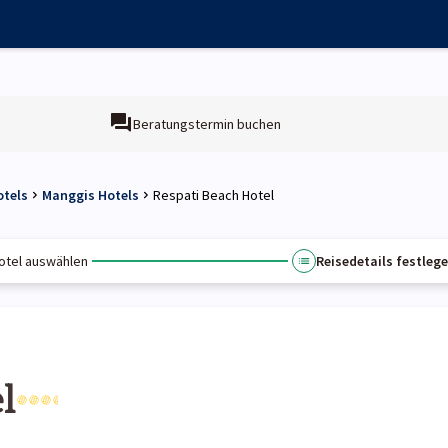
Beratungstermin buchen
otels
Manggis Hotels
Respati Beach Hotel
otel auswählen
Reisedetails festleg
l