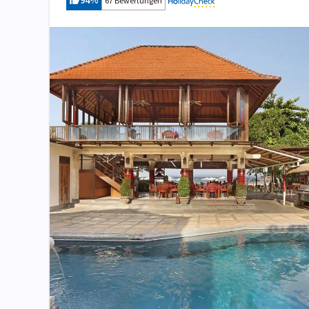
94
%
67 Bewertungen