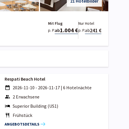
21 Hotelbilder
Mit Flug
Nur Hotel
1.004 €
241 €
ab
ab
p. P.
p. P.
Respati Beach Hotel
2026-11-10 - 2026-11-17
|
6 Hotelnächte
2 Erwachsene
Superior Building (US1)
Frühstück
ANGEBOTSDETAILS