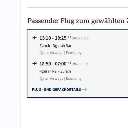
Passender Flug zum gewählten
15:10
-
18:25
+1
2026-11-10
Zürich
-
Ngurah Rai
Qatar Airways | Economy
18:50
-
07:00
+1
2026-11-17
Ngurah Rai
-
Zürich
Qatar Airways | Economy
FLUG- UND GEPÄCKDETAILS