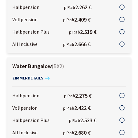
2.262 €
Halbpension
p.P.
ab
2.409 €
Vollpension
p.P.
ab
2.519 €
Halbpension Plus
p.P.
ab
2.666 €
All Inclusive
p.P.
ab
Water Bungalow
(
BX2
)
ZIMMERDETAILS
2.275 €
Halbpension
p.P.
ab
2.422 €
Vollpension
p.P.
ab
2.533 €
Halbpension Plus
p.P.
ab
2.680 €
All Inclusive
p.P.
ab