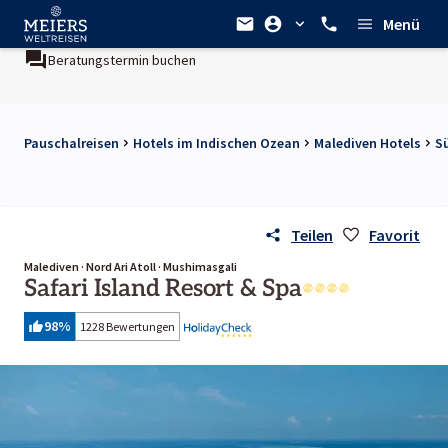
Menü
ermin buchen
Ein Unternehmen der
REWE Group
Pauschalreisen
Hotels im Indischen Ozean
Malediven Hotels
S
Teilen
Favorit
Malediven · Nord Ari Atoll · Mushimasgali
Safari Island Resort & Spa
98
%
1228 Bewertungen