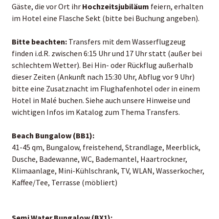
Gäste, die vor Ort ihr
Hochzeitsjubiläum
feiern, erhalten
im Hotel eine Flasche Sekt (bitte bei Buchung angeben).
Bitte beachten:
Transfers mit dem Wasserflugzeug
finden i.d.R. zwischen 6:15 Uhr und 17 Uhr statt (außer bei
schlechtem Wetter). Bei Hin- oder Rückflug außerhalb
dieser Zeiten (Ankunft nach 15:30 Uhr, Abflug vor 9 Uhr)
bitte eine Zusatznacht im Flughafenhotel oder in einem
Hotel in Malé buchen. Siehe auch unsere Hinweise und
wichtigen Infos im Katalog zum Thema Transfers.
Beach Bungalow (BB1):
41-45 qm, Bungalow, freistehend, Strandlage, Meerblick,
Dusche, Badewanne, WC, Bademantel, Haartrockner,
Klimaanlage, Mini-Kühlschrank, TV, WLAN, Wasserkocher,
Kaffee/Tee, Terrasse (möbliert)
Semi Water Bungalow (BX1):