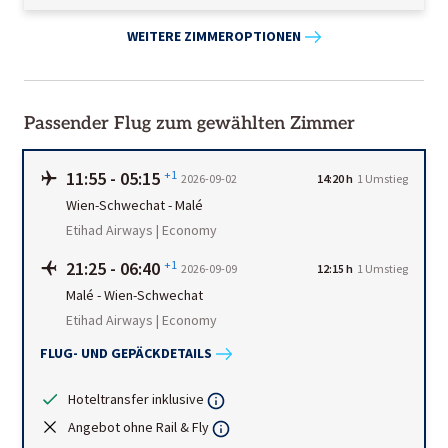
WEITERE ZIMMEROPTIONEN
Passender Flug zum gewählten Zimmer
11:55
-
05:15
+1
2026-09-02
14:20 h
1
Umstieg
Wien-Schwechat
-
Malé
Etihad Airways | Economy
21:25
-
06:40
+1
2026-09-09
12:15 h
1
Umstieg
Malé
-
Wien-Schwechat
Etihad Airways | Economy
FLUG- UND GEPÄCKDETAILS
Hoteltransfer inklusive
Angebot ohne Rail & Fly