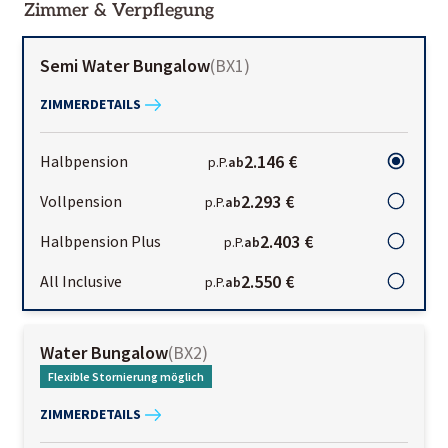
Zimmer & Verpflegung
Semi Water Bungalow
(
BX1
)
ZIMMERDETAILS
2.146 €
Halbpension
p.P.
ab
2.293 €
Vollpension
p.P.
ab
2.403 €
Halbpension Plus
p.P.
ab
2.550 €
All Inclusive
p.P.
ab
Water Bungalow
(
BX2
)
Flexible Stornierung möglich
ZIMMERDETAILS