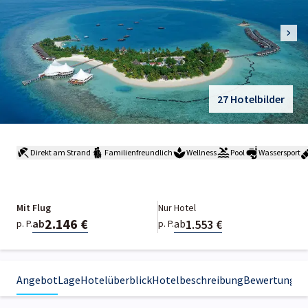
27 Hotelbilder
Direkt am Strand
Familienfreundlich
Wellness
Pool
Wassersport
Mit Flug
Nur Hotel
2.146 €
1.553 €
ab
ab
p. P.
p. P.
Angebot
Lage
Hotelüberblick
Hotelbeschreibung
Bewertungen