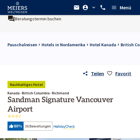
Menü
Beratungstermin buchen
Pauschalreisen
Hotels in Nordamerika
Hotel Kanada
British C
Teilen
Favorit
Nachhaltiges Hotel
Kanada · British Columbia · Richmond
Sandman Signature Vancouver
Airport
80
%
36 Bewertungen