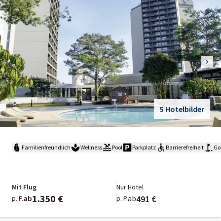
5 Hotelbilder
Familienfreundlich
Wellness
Pool
Parkplatz
Barrierefreiheit
Gol
Mit Flug
Nur Hotel
1.350 €
491 €
ab
ab
p. P.
p. P.