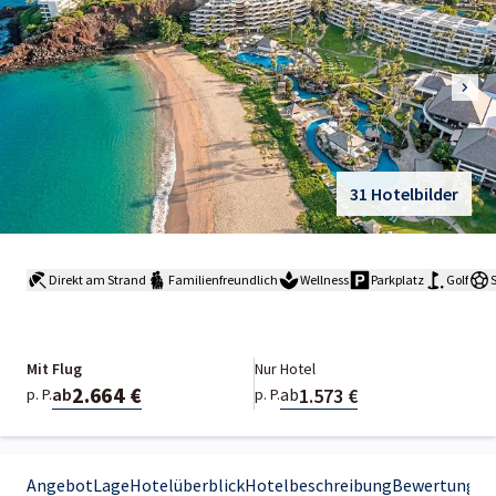
31 Hotelbilder
Direkt am Strand
Familienfreundlich
Wellness
Parkplatz
Golf
Mit Flug
Nur Hotel
2.664 €
1.573 €
ab
ab
p. P.
p. P.
Angebot
Lage
Hotelüberblick
Hotelbeschreibung
Bewertungen