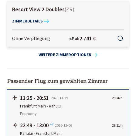
Resort View 2 Doubles
(
ZR
)
ZIMMERDETAILS
2.741 €
Ohne Verpflegung
p.P.
ab
WEITERE ZIMMEROPTIONEN
Passender Flug zum gewählten Zimmer
11:25
-
20:51
2026-11-29
20:26 h
Frankfurt Main
-
Kahului
Economy
22:49
-
13:00
+2
2026-12-06
27:11 h
Kahului
-
Frankfurt Main