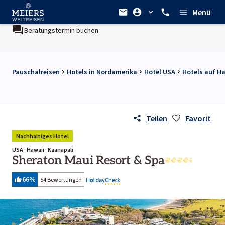
Menü
Beratungstermin buchen
Pauschalreisen
Hotels in Nordamerika
Hotel USA
Hotels auf H
Teilen
Favorit
Nachhaltiges Hotel
USA · Hawaii · Kaanapali
Sheraton Maui Resort & Spa
66
%
54 Bewertungen