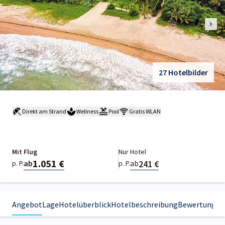
27 Hotelbilder
Direkt am Strand
Wellness
Pool
Gratis WLAN
Mit Flug
Nur Hotel
1.051 €
241 €
ab
ab
p. P.
p. P.
Angebot
Lage
Hotelüberblick
Hotelbeschreibung
Bewertungen