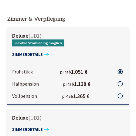
2000-
01-02
Zimmer & Verpflegung
Deluxe
(
UD1
)
Flexible Stornierung möglich
ZIMMERDETAILS
1.051 €
Frühstück
p.P.
ab
1.138 €
Halbpension
p.P.
ab
1.365 €
Vollpension
p.P.
ab
Deluxe
(
UD1
)
ZIMMERDETAILS