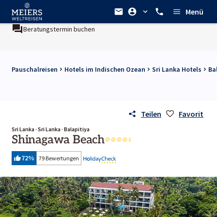
Menü
tungstermin buchen
Ein Unternehmen der
REWE Group
Pauschalreisen
Hotels im Indischen Ozean
Sri Lanka Hotels
Ba
Teilen
Favorit
Sri Lanka · Sri Lanka · Balapitiya
Shinagawa Beach
72
%
79 Bewertungen