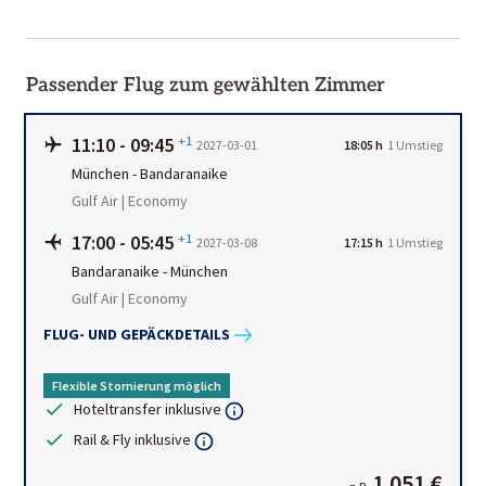
Passender Flug zum gewählten Zimmer
11:10
-
09:45
+1
2027-03-01
18:05 h
1
Umstieg
München
-
Bandaranaike
Gulf Air | Economy
17:00
-
05:45
+1
2027-03-08
17:15 h
1
Umstieg
Bandaranaike
-
München
Gulf Air | Economy
FLUG- UND GEPÄCKDETAILS
Flexible Stornierung möglich
Hoteltransfer inklusive
Rail & Fly inklusive
1.051 €