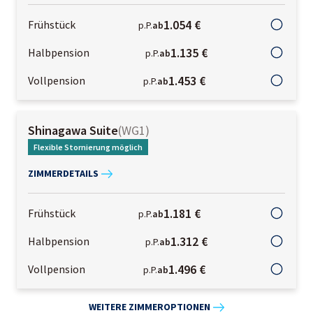
1.054 €
Frühstück
p.P.
ab
1.135 €
Halbpension
p.P.
ab
1.453 €
Vollpension
p.P.
ab
Shinagawa Suite
(
WG1
)
Flexible Stornierung möglich
ZIMMERDETAILS
1.181 €
Frühstück
p.P.
ab
1.312 €
Halbpension
p.P.
ab
1.496 €
Vollpension
p.P.
ab
WEITERE ZIMMEROPTIONEN