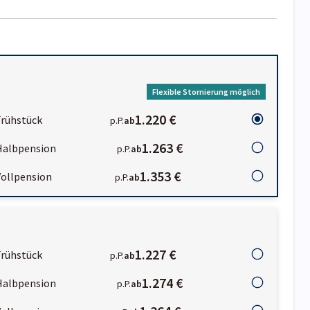
Flexible Stornierung möglich
1.220 €
Frühstück
p.P.
ab
1.263 €
Halbpension
p.P.
ab
1.353 €
Vollpension
p.P.
ab
1.227 €
Frühstück
p.P.
ab
1.274 €
Halbpension
p.P.
ab