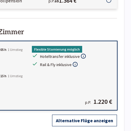
1.364 €
Vollpension
p.P.
ab
 Zimmer
Flexible Stornierung möglich
:05 h
1
Umstieg
Hoteltransfer inklusive
Rail & Fly inklusive
:15 h
1
Umstieg
1.220 €
p.P.
Alternative Flüge anzeigen