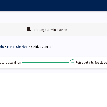
Beratungstermin buchen
els
Hotel Sigiriya
Sigiriya Jungles
otel auswählen
Reisedetails festleg