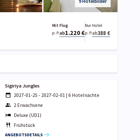
9 Hotelbilder
Mit Flug
Nur Hotel
1.220 €
388 €
ab
ab
p. P.
p. P.
Sigiriya Jungles
2027-01-25 - 2027-02-01
|
6 Hotelnächte
2 Erwachsene
Deluxe (UD1)
Frühstück
ANGEBOTSDETAILS