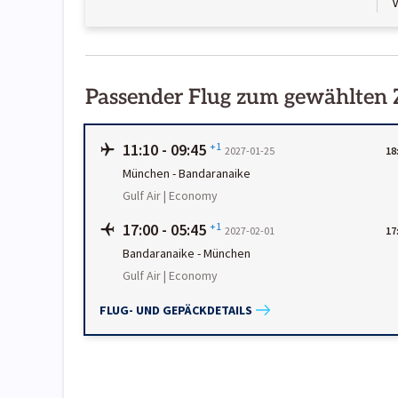
Passender Flug zum gewählten
11:10
-
09:45
+1
2027-01-25
18
München
-
Bandaranaike
Gulf Air | Economy
17:00
-
05:45
+1
2027-02-01
17
Bandaranaike
-
München
Gulf Air | Economy
FLUG- UND GEPÄCKDETAILS