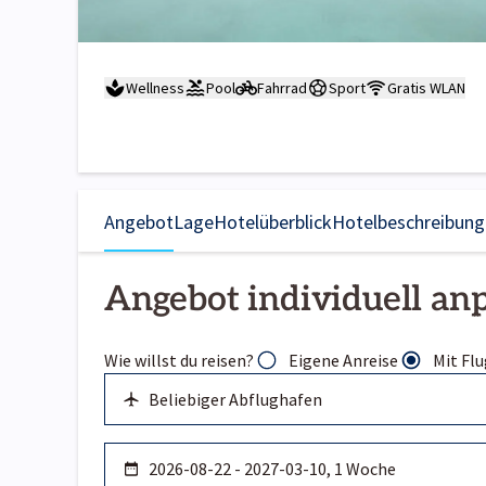
Wellness
Pool
Fahrrad
Sport
Gratis WLAN
Angebot
Lage
Hotelüberblick
Hotelbeschreibung
Angebot individuell an
Wie willst du reisen?
Eigene Anreise
Mit Flu