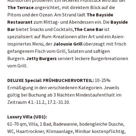
The Terrace
angerichtet, mit direktem Blick auf die
Pitons und den Ozean. Am Strand lädt
The Bayside
Restaurant
zum Mittag- und Abendessen ein. Die
Bayside
Bar
bietet Snacks und Cocktails,
The Cane Bar
ist
spezialisiert auf Rum-Kreationen aller Art und ein Asien-
inspiriertes Menü, der
Jalousie Grill
überzeugt mit frisch
gefangenem Fisch vom Grill, Salaten und saftigen
Burgern.
Jetty Burgers
serviert leckere Burgerkreationen
vom Grill.
DELUXE Special:
FRÜHBUCHERVORTEIL:
10-25%
Ermäßigung in den verschiedenen Kategorien. Jeweils
gültig bei Buchung ab 3 Nächten Mindestaufenthalt im
Zeitraum 4.1.-11.2., 17.2.-31.10.
Luxury Villa (UD1):
61-70 qm, Villa, 1 Bad, Badewanne, bodengleiche Dusche,
WC, Haartrockner, Klimaanlage, Minibar kostenpflichtig,