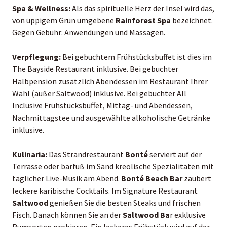
Spa & Wellness:
Als das spirituelle Herz der Insel wird das,
von üppigem Grün umgebene
Rainforest Spa
bezeichnet.
Gegen Gebühr: Anwendungen und Massagen.
Verpflegung:
Bei gebuchtem Frühstücksbuffet ist dies im
The Bayside Restaurant inklusive. Bei gebuchter
Halbpension zusätzlich Abendessen im Restaurant Ihrer
Wahl (außer Saltwood) inklusive. Bei gebuchter All
Inclusive Frühstücksbuffet, Mittag- und Abendessen,
Nachmittagstee und ausgewählte alkoholische Getränke
inklusive.
Kulinaria:
Das Strandrestaurant
Bonté
serviert auf der
Terrasse oder barfuß im Sand kreolische Spezialitäten mit
täglicher Live-Musik am Abend.
Bonté Beach
Bar
zaubert
leckere karibische Cocktails. Im Signature Restaurant
Saltwood
genießen Sie die besten Steaks und frischen
Fisch. Danach können Sie an der
Saltwood Ba
r exklusive
Rumsorten probieren. Ein leckeres Frühstück wird auf der