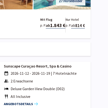
27 Hotelbilder
Mit Flug
Nur Hotel
1.843 €
814 €
ab
ab
p. P.
p. P.
Sunscape Curaçao Resort, Spa & Casino
2026-11-12 - 2026-11-19
|
7 Hotelnächte
2 Erwachsene
Deluxe Garden View Double (D02)
All Inclusive
ANGEBOTSDETAILS