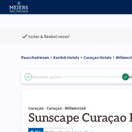
Sicher & flexibel reisen¹
Pauschalreisen
Karibik Hotels
Curaçao Hotels
Willemst
Reiseziel suchen
H
Curaçao · Curaçao · Willemstad
Sunscape Curaçao R