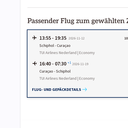
Passender Flug zum gewählten
13:55
-
19:35
2026-11-12
10
Schiphol
-
Curaçao
TUI Airlines Nederland | Economy
16:40
-
07:30
+1
2026-11-19
Curaçao
-
Schiphol
TUI Airlines Nederland | Economy
FLUG- UND GEPÄCKDETAILS