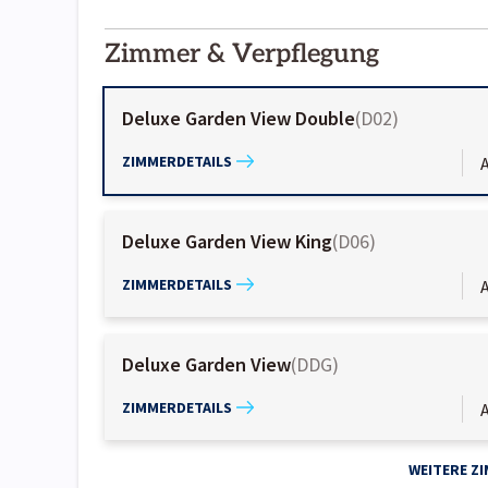
2000-
01-02
Zimmer & Verpflegung
Deluxe Garden View Double
(
D02
)
ZIMMERDETAILS
A
Deluxe Garden View King
(
D06
)
ZIMMERDETAILS
A
Deluxe Garden View
(
DDG
)
ZIMMERDETAILS
A
WEITERE Z