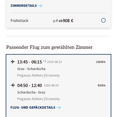
ZIMMERDETAILS
908 €
Frühstück
p.P.
ab
Passender Flug zum gewählten Zimmer
13:45
-
06:15
+1
2026-08-23
14:30 h
Graz
-
Schardscha
Pegasus Airlines | Economy
04:50
-
12:40
2026-08-30
9:50 h
Schardscha
-
Graz
Pegasus Airlines | Economy
FLUG- UND GEPÄCKDETAILS