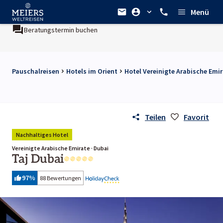
Menü
tungstermin buchen
Ein Unternehmen der
REWE Group
Pauschalreisen
Hotels im Orient
Hotel Vereinigte Arabische Emi
Teilen
Favorit
Nachhaltiges Hotel
Vereinigte Arabische Emirate · Dubai
Taj Dubai
97
%
88 Bewertungen