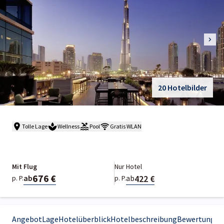
20 Hotelbilder
Tolle Lage
Wellness
Pool
Gratis WLAN
Mit Flug
Nur Hotel
676 €
422 €
ab
ab
p. P.
p. P.
Angebot
Lage
Hotelüberblick
Hotelbeschreibung
Bewertungen