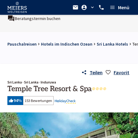
Menü
eratungstermin buchen
Ein Unternehmen der
REWE Group
Pauschalreisen
Hotels im Indischen Ozean
Sri Lanka Hotels
Te
Teilen
Favorit
Sri Lanka · Sri Lanka · Induruwa
Temple Tree Resort & Spa
94
%
153 Bewertungen