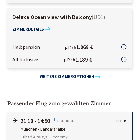
Deluxe Ocean view with Balcony
(
UD1
)
ZIMMERDETAILS
1.068 €
Halbpension
p.P.
ab
1.189 €
All Inclusive
p.P.
ab
WEITERE ZIMMEROPTIONEN
Passender Flug zum gewählten Zimmer
21:10
-
14:50
+1
2026-10-26
13:10 h
München
-
Bandaranaike
Etihad Airways | Economy