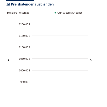
Preiskalender ausblenden
Preise pro Person ab
Günstigstes Angebot
1200.00 €
1150.00 €
1100.00 €
1050.00 €
1000.00 €
950.00 €
2000-
01-02