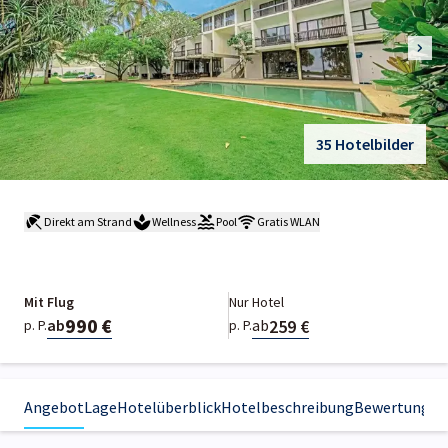
35 Hotelbilder
Direkt am Strand
Wellness
Pool
Gratis WLAN
Mit Flug
Nur Hotel
990 €
259 €
ab
ab
p. P.
p. P.
Angebot
Lage
Hotelüberblick
Hotelbeschreibung
Bewertungen