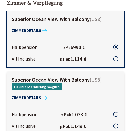
Zimmer & Verpflegung
Superior Ocean View With Balcony
(
US8
)
ZIMMERDETAILS
990 €
Halbpension
p.P.
ab
1.114 €
All Inclusive
p.P.
ab
Superior Ocean View With Balcony
(
US8
)
Flexible Stornierung möglich
ZIMMERDETAILS
1.033 €
Halbpension
p.P.
ab
1.149 €
All Inclusive
p.P.
ab