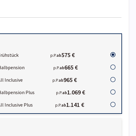
575 €
Frühstück
p.P.
ab
665 €
Halbpension
p.P.
ab
965 €
ll Inclusive
p.P.
ab
1.069 €
Halbpension Plus
p.P.
ab
1.141 €
ll Inclusive Plus
p.P.
ab