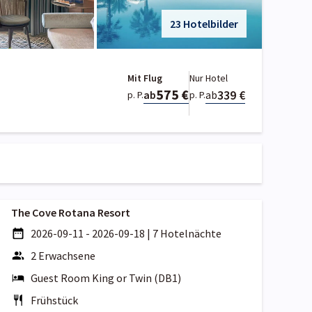
23 Hotelbilder
Mit Flug
Nur Hotel
575 €
339 €
ab
ab
p. P.
p. P.
The Cove Rotana Resort
2026-09-11 - 2026-09-18
|
7 Hotelnächte
2 Erwachsene
Guest Room King or Twin (DB1)
Frühstück