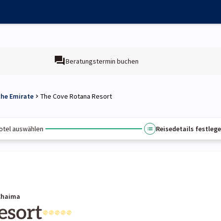
Beratungstermin buchen
che Emirate
The Cove Rotana Resort
otel auswählen
Reisedetails festleg
-Chaima
esort