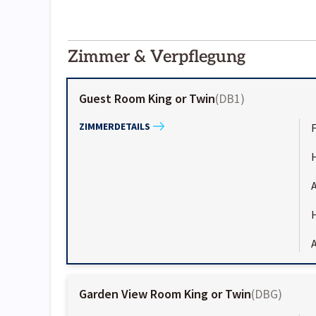
2000-
01-02
Zimmer & Verpflegung
Guest Room King or Twin
(
DB1
)
ZIMMERDETAILS
A
A
Garden View Room King or Twin
(
DBG
)