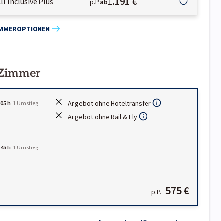
1.191 €
ll Inclusive Plus
p.P.
ab
IMMEROPTIONEN
 Zimmer
Angebot ohne Hoteltransfer
:05 h
1
Umstieg
Angebot ohne Rail & Fly
:45 h
1
Umstieg
575 €
p.P.