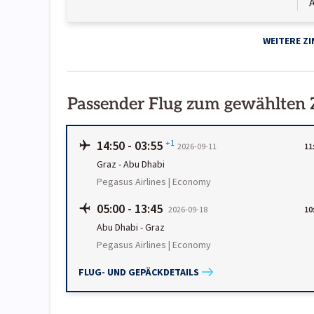
A
WEITERE Z
Passender Flug zum gewählten
14:50
-
03:55
+1
2026-09-11
11
Graz
-
Abu Dhabi
Pegasus Airlines | Economy
05:00
-
13:45
2026-09-18
10
Abu Dhabi
-
Graz
Pegasus Airlines | Economy
FLUG- UND GEPÄCKDETAILS