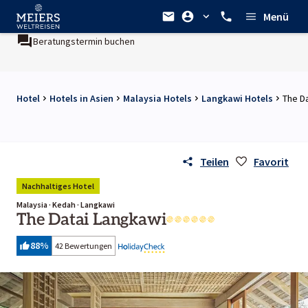
Menü
n buchen
Ein Unternehmen der
REWE Group
Hotel
Hotels in Asien
Malaysia Hotels
Langkawi Hotels
The D
Teilen
Favorit
Nachhaltiges Hotel
Malaysia · Kedah · Langkawi
The Datai Langkawi
88
%
42 Bewertungen