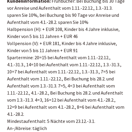
Kundeninformation:
Frühbucher: Bei Buchung bis 30 Tage
vor Anreise und Aufenthalt vom 1.11.-22.12., 1.3.-31.3.
sparen Sie 10%, bei Buchung bis 90 Tage vor Anreise und
Aufenthalt vom 4.1.-28.2. sparen Sie 10%
Halbpension (H): + EUR 108, Kinder bis 4 Jahre inklusive,
Kinder von 5 bis 11 Jahren + EUR 46
Vollpension (V): + EUR 181, Kinder bis 4 Jahre inklusive,
Kinder von 5 bis 11 Jahren + EUR 91
Spartermine: 20=15 bei Aufenthalt vom 1.11.-22.12.,
4.1.-31.3., 14=10 bei Aufenthalt vom 1.11.-22.12., 1.3.-31.3.,
10=7 bei Aufenthalt vom 1.11.-22.12., 1.3.-31.3., 7=5 bei
Aufenthalt vom 1.11.-22.12., Bei Buchung bis 28.2. und
Aufenthalt vom 1.3.-31.3. 7=5, 4=3 bei Aufenthalt vom
1.11.-22.12., 4.1.-28.2., Bei Buchung bis 28.2. und Aufenthalt
vom 1.3.-31.3. 4=3, 16=12 bei Aufenthalt vom 4.1.-28.2.,
12=9 bei Aufenthalt vom 4.1.-28.2., 8=6 bei Aufenthalt vom
4.1.-28.2.
Mindestaufenthalt: 5 Nächte vom 23.12.-3.1.
An-/Abreise: täglich