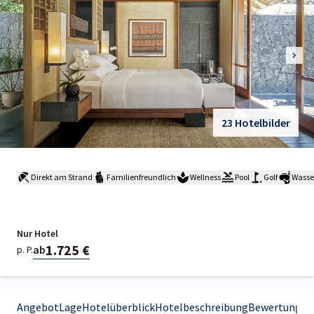
23 Hotelbilder
Direkt am Strand
Familienfreundlich
Wellness
Pool
Golf
Wasse
Nur Hotel
1.725 €
ab
p. P.
Angebot
Lage
Hotelüberblick
Hotelbeschreibung
Bewertungen