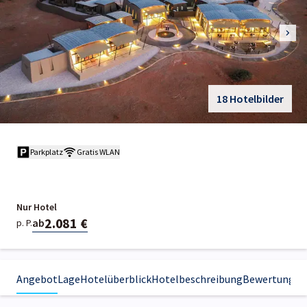
18 Hotelbilder
Parkplatz
Gratis WLAN
Nur Hotel
2.081 €
ab
p. P.
Angebot
Lage
Hotelüberblick
Hotelbeschreibung
Bewertungen