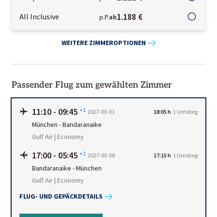
1.188 €
All Inclusive
p.P.
ab
WEITERE ZIMMEROPTIONEN
Passender Flug zum gewählten Zimmer
11:10
-
09:45
+1
2027-03-01
18:05 h
1
Umstieg
München
-
Bandaranaike
Gulf Air | Economy
17:00
-
05:45
+1
2027-03-08
17:15 h
1
Umstieg
Bandaranaike
-
München
Gulf Air | Economy
FLUG- UND GEPÄCKDETAILS