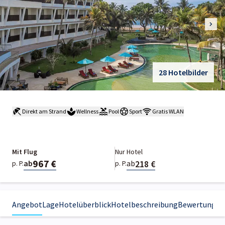
28 Hotelbilder
Direkt am Strand
Wellness
Pool
Sport
Gratis WLAN
Mit Flug
Nur Hotel
967 €
218 €
ab
ab
p. P.
p. P.
Angebot
Lage
Hotelüberblick
Hotelbeschreibung
Bewertungen