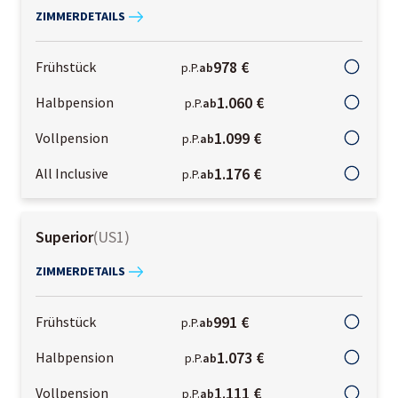
ZIMMERDETAILS
978 €
Frühstück
p.P.
ab
1.060 €
Halbpension
p.P.
ab
1.099 €
Vollpension
p.P.
ab
1.176 €
All Inclusive
p.P.
ab
Superior
(
US1
)
ZIMMERDETAILS
991 €
Frühstück
p.P.
ab
1.073 €
Halbpension
p.P.
ab
1.111 €
Vollpension
p.P.
ab