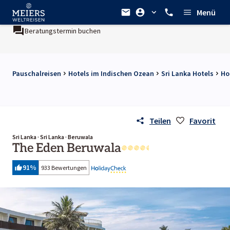
Menü
Beratungstermin buchen
Ein Unternehmen der
REWE Group
Pauschalreisen
Hotels im Indischen Ozean
Sri Lanka Hotels
Ho
Teilen
Favorit
Sri Lanka · Sri Lanka · Beruwala
The Eden Beruwala
91
%
933 Bewertungen