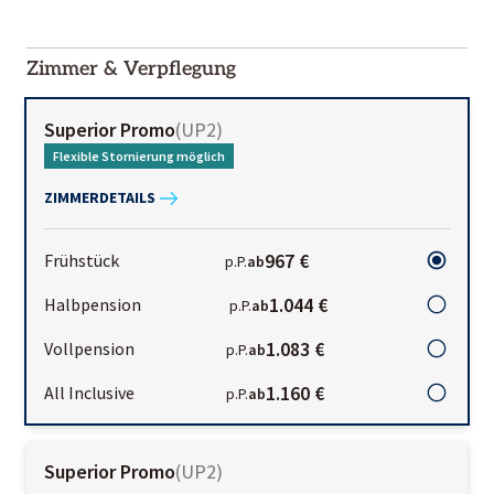
2000-
01-02
Zimmer & Verpflegung
Superior Promo
(
UP2
)
Flexible Stornierung möglich
ZIMMERDETAILS
967 €
Frühstück
p.P.
ab
1.044 €
Halbpension
p.P.
ab
1.083 €
Vollpension
p.P.
ab
1.160 €
All Inclusive
p.P.
ab
Superior Promo
(
UP2
)