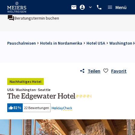
Menü
Beratungstermin buchen
Pauschalreisen
Hotels in Nordamerika
Hotel USA
Washington H
Teilen
Favorit
Nachhaltiges Hotel
USA · Washington · Seattle
The Edgewater Hotel
81
%
22 Bewertungen