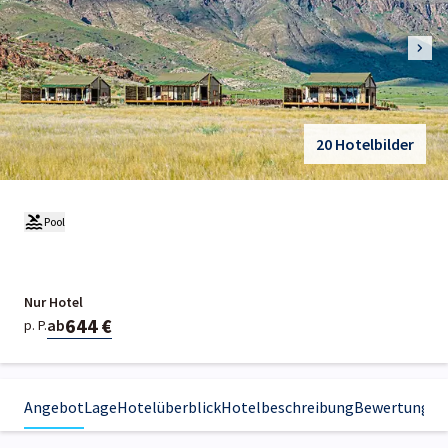
20 Hotelbilder
Pool
Nur Hotel
644 €
ab
p. P.
Angebot
Lage
Hotelüberblick
Hotelbeschreibung
Bewertungen