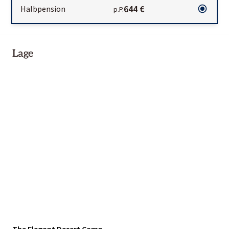
644 €
Halbpension
p.P.
Lage
The Elegant Desert Camp