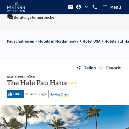
Menü
Beratungstermin buchen
Pauschalreisen
Hotels in Nordamerika
Hotel USA
Hotels auf H
Teilen
Favorit
USA · Hawaii · Kīhei
The Hale Pau Hana
100
%
3 Bewertungen