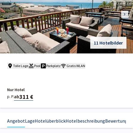
11 Hotelbilder
Tolle Lage
Pool
Parkplatz
Gratis WLAN
Nur Hotel
311 €
ab
p. P.
Angebot
Lage
Hotelüberblick
Hotelbeschreibung
Bewertungen