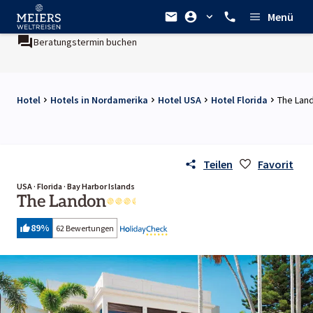
Menü
Beratungstermin buchen
Hotel
Hotels in Nordamerika
Hotel USA
Hotel Florida
The Lan
Teilen
Favorit
USA · Florida · Bay Harbor Islands
The Landon
89
%
62 Bewertungen