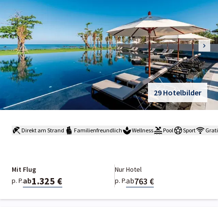
29 Hotelbilder
Direkt am Strand
Familienfreundlich
Wellness
Pool
Sport
Grat
Mit Flug
Nur Hotel
1.325 €
763 €
ab
ab
p. P.
p. P.