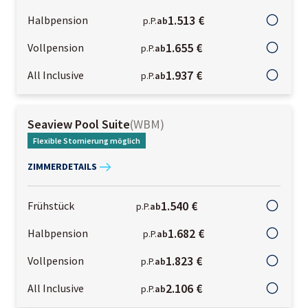
1.513 €
Halbpension
p.P.
ab
1.655 €
Vollpension
p.P.
ab
1.937 €
All Inclusive
p.P.
ab
Seaview Pool Suite
(
WBM
)
Flexible Stornierung möglich
ZIMMERDETAILS
1.540 €
Frühstück
p.P.
ab
1.682 €
Halbpension
p.P.
ab
1.823 €
Vollpension
p.P.
ab
2.106 €
All Inclusive
p.P.
ab