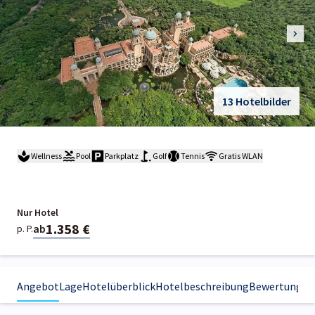
13 Hotelbilder
Wellness
Pool
Parkplatz
Golf
Tennis
Gratis WLAN
Nur Hotel
1.358 €
ab
p. P.
Angebot
Lage
Hotelüberblick
Hotelbeschreibung
Bewertungen